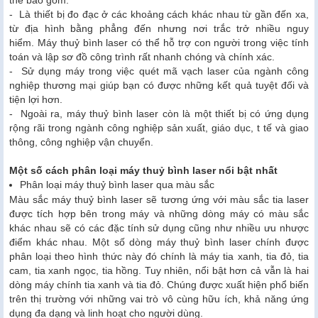
thể bao gồm:
- Là thiết bị đo đạc ở các khoảng cách khác nhau từ gần đến xa,
từ địa hình bằng phẳng đến nhưng nơi trắc trở nhiều nguy
hiểm. Máy thuỷ bình laser có thể hỗ trợ con người trong việc tính
toán và lập sơ đồ công trình rất nhanh chóng và chính xác.
- Sử dụng máy trong việc quét mã vạch laser của ngành công
nghiệp thương mại giúp bạn có được những kết quả tuyệt đối và
tiện lợi hơn.
- Ngoài ra, máy thuỷ bình laser còn là một thiết bị có ứng dụng
rộng rãi trong ngành công nghiệp sản xuất, giáo dục, t tế và giao
thông, công nghiệp vận chuyển.
Một số cách phân loại máy thuỷ bình laser nổi bật nhất
Phân loại máy thuỷ bình laser qua màu sắc
Màu sắc máy thuỷ bình laser sẽ tương ứng với màu sắc tia laser
được tích hợp bên trong máy và những dòng máy có màu sắc
khác nhau sẽ có các đặc tính sử dụng cũng như nhiều ưu nhược
điểm khác nhau. Một số dòng máy thuỷ bình laser chính được
phân loại theo hình thức này đó chính là máy tia xanh, tia đỏ, tia
cam, tia xanh ngọc, tia hồng. Tuy nhiên, nổi bật hơn cả vẫn là hai
dòng máy chính tia xanh và tia đỏ. Chúng được xuất hiện phổ biến
trên thị trường với những vai trò vô cùng hữu ích, khả năng ứng
dụng đa dạng và linh hoạt cho người dùng.