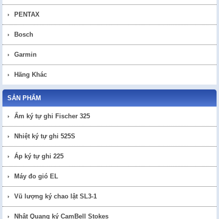
PENTAX
Bosch
Garmin
Hãng Khác
SẢN PHẨM
Ẩm ký tự ghi Fischer 325
Nhiệt ký tự ghi 525S
Áp ký tự ghi 225
Máy đo gió EL
Vũ lượng ký chao lật SL3-1
Nhật Quang ký CamBell Stokes