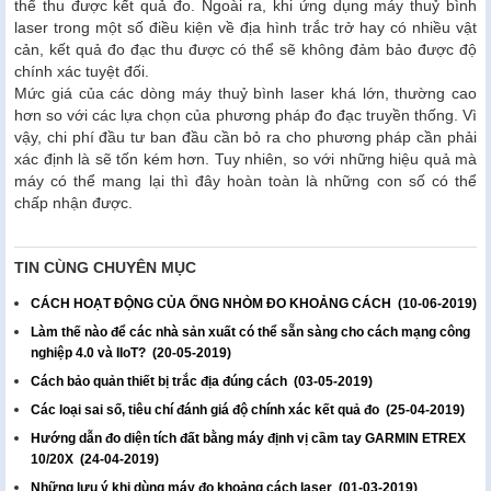
thể thu được kết quả đo. Ngoài ra, khi ứng dụng máy thuỷ bình
laser trong một số điều kiện về địa hình trắc trở hay có nhiều vật
cản, kết quả đo đạc thu được có thể sẽ không đảm bảo được độ
chính xác tuyệt đối.
Mức giá của các dòng máy thuỷ bình laser khá lớn, thường cao
hơn so với các lựa chọn của phương pháp đo đạc truyền thống. Vì
vậy, chi phí đầu tư ban đầu cần bỏ ra cho phương pháp cần phải
xác định là sẽ tốn kém hơn. Tuy nhiên, so với những hiệu quả mà
máy có thể mang lại thì đây hoàn toàn là những con số có thể
chấp nhận được.
TIN CÙNG CHUYÊN MỤC
CÁCH HOẠT ĐỘNG CỦA ỐNG NHÒM ĐO KHOẢNG CÁCH
(10-06-2019)
Làm thế nào để các nhà sản xuất có thể sẵn sàng cho cách mạng công
nghiệp 4.0 và IIoT?
(20-05-2019)
Cách bảo quản thiết bị trắc địa đúng cách
(03-05-2019)
Các loại sai số, tiêu chí đánh giá độ chính xác kết quả đo
(25-04-2019)
Hướng dẫn đo diện tích đất bằng máy định vị cầm tay GARMIN ETREX
10/20X
(24-04-2019)
Những lưu ý khi dùng máy đo khoảng cách laser
(01-03-2019)