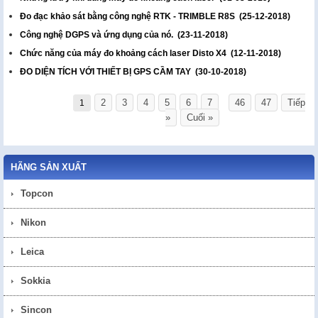
Đo đạc khảo sát bằng công nghệ RTK - TRIMBLE R8S
(25-12-2018)
Công nghệ DGPS và ứng dụng của nó.
(23-11-2018)
Chức năng của máy đo khoảng cách laser Disto X4
(12-11-2018)
ĐO DIỆN TÍCH VỚI THIẾT BỊ GPS CẦM TAY
(30-10-2018)
2
3
4
5
6
7
46
47
Tiếp
1
« Trước
...
»
Cuối »
Page 1/47. View 10/461.
HÃNG SẢN XUẤT
Topcon
Nikon
Leica
Sokkia
Sincon