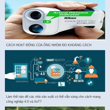
CÁCH HOẠT ĐỘNG CỦA ỐNG NHÒM ĐO KHOẢNG CÁCH
Làm thế nào để các nhà sản xuất có thể sẵn sàng cho cách mạng
công nghiệp 4.0 và IIoT?