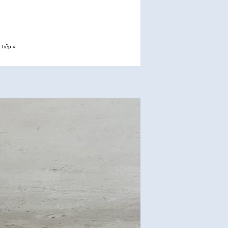
Tiếp »
Page 47/47. View 1/461.