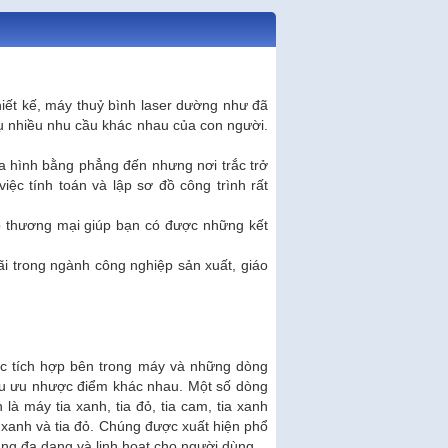
hiết kế, máy thuỷ bình laser dường như đã
ụ nhiều nhu cầu khác nhau của con người.
ịa hình bằng phẳng đến nhưng nơi trắc trở
iệc tính toán và lập sơ đồ công trình rất
p thương mại giúp bạn có được những kết
rãi trong ngành công nghiệp sản xuất, giáo
ợc tích hợp bên trong máy và những dòng
ều ưu nhược điểm khác nhau. Một số dòng
là máy tia xanh, tia đỏ, tia cam, tia xanh
a xanh và tia đỏ. Chúng được xuất hiện phổ
ụng đa dạng và linh hoạt cho người dùng.