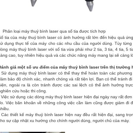
Phân loại máy thuỷ bình laser qua số tia được tích hợp
Số tia của máy thuỷ bình laser có ảnh hưởng rất lớn đến hiệu quả ứ
sử dụng thực tế của máy cho các nhu cầu của người dùng. Tùy từng
dòng máy thuỷ bình laser với số tia vừa phải như 2 tia, 3 tia, 4 tia, 5 
càng cao, tuy nhiên hiệu quả và các chức năng máy mang lại sẽ càng l
Đánh giá một số ưu điểm của máy thuỷ bình laser trên thị trường 
- Sử dụng máy thuỷ bình laser có thể thay thế hoàn toàn các phương 
đảm bảo độ chính xác, nhanh chóng và rất tiện lợi. Bạn có thể tránh đ
hiện, ngoài ra là còn tránh được các sai lệch có thể ảnh hưởng trự
nghiên cứu hoặc thi công.
- Việc sử dụng các dòng máy thuỷ bình laser hiện đại ngày nay rất đơn 
đo. Việc băn khoăn về những công việc cần làm cũng được giảm đi đán
nhiều.
- Các thiết kế máy thuỷ bình laser hiện nay đều rất hiện đại, sang trọ
cho sự cập nhật xu hướng cho chính người dùng, người chủ của máy.