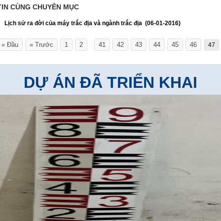
TIN CÙNG CHUYÊN MỤC
Lịch sử ra đời của máy trắc địa và ngành trắc địa
(06-01-2016)
« Đầu
« Trước
1
2
41
42
43
44
45
46
47
...
DỰ ÁN ĐÃ TRIỂN KHAI