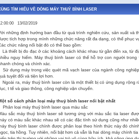
CÙNG TÌM HIỂU VỀ DÒNG MÁY THUỶ BÌNH LASER
12:00:00
13/02/2019
Với những định hướng ban đầu từ quá trình nghiên cứu, sản xuất và t
được tích hợp trong mình những chức năng rất đa dạng, có thể phục v
Các chức năng nổi bật đó có thể bao gồm:
- Là thiết bị đo đạc ở các khoảng cách khác nhau từ gần đến xa, từ đ
nhiều nguy hiểm. Máy thuỷ bình laser có thể hỗ trợ con người trong v
nhanh chóng và chính xác.
- Sử dụng máy trong việc quét mã vạch laser của ngành công nghiệ
uả tuyệt đối và tiện lợi hơn.
- Ngoài ra, máy thuỷ bình laser còn là một thiết bị có ứng dụng rộng 
dục, t tế và giao thông, công nghiệp vận chuyển.
Một số cách phân loại máy thuỷ bình laser nổi bật nhất
Phân loại máy thuỷ bình laser qua màu sắc
Màu sắc máy thuỷ bình laser sẽ tương ứng với màu sắc tia laser đư
máy có màu sắc khác nhau sẽ có các đặc tính sử dụng cũng như nhi
máy thuỷ bình laser chính được phân loại theo hình thức này đó chính 
ngọc, tia hồng. Tuy nhiên, nổi bật hơn cả vẫn là hai dòng máy chính ti
biến trên thị trường với những vai trò vô cùng hữu ích, khả năng ứng d