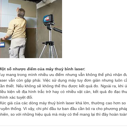
Một số nhược điểm của máy thuỷ bình laser:
Tuy mang trong mình nhiều ưu điểm nhưng vẫn không thể phủ nhận đ
laser vẫn còn gặp phải. Việc sử dụng máy tuy đơn giản nhưng luôn c
cần thiết. Nếu không sẽ không thể thu được kết quả đo. Ngoài ra, khi 
điều kiện về địa hình trắc trở hay có nhiều vật cản, kết quả đo đạc
chính xác tuyệt đối.
Mức giá của các dòng máy thuỷ bình laser khá lớn, thường cao hơn so
truyền thống. Vì vậy, chi phí đầu tư ban đầu cần bỏ ra cho phương phá
nhiên, so với những hiệu quả mà máy có thể mang lại thì đây hoàn toà