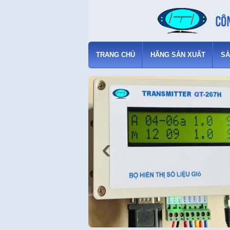
TRANG CHỦ
HÃNG SẢN XUẤT
SẢ
‹