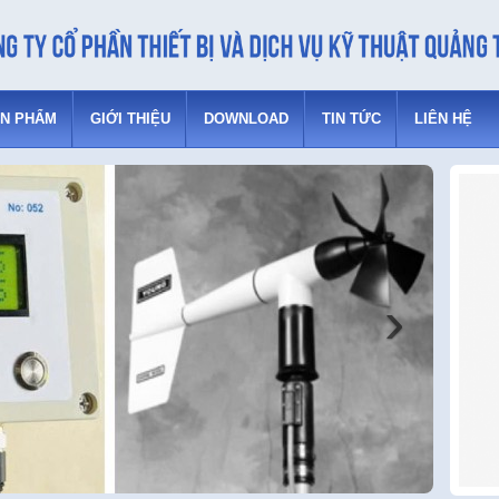
N PHẨM
GIỚI THIỆU
DOWNLOAD
TIN TỨC
LIÊN HỆ
›