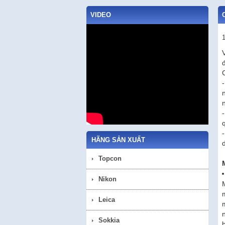
VIDEO
q
HÃNG SẢN XUẤT
Topcon
Nikon
Leica
Sokkia