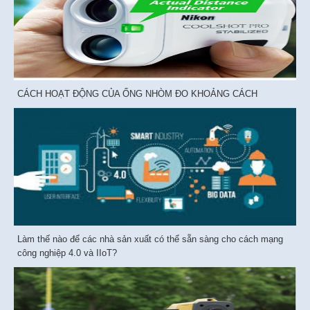
CÁCH HOẠT ĐỘNG CỦA ỐNG NHÒM ĐO KHOẢNG CÁCH
Làm thế nào để các nhà sản xuất có thể sẵn sàng cho cách mạng
công nghiệp 4.0 và IIoT?