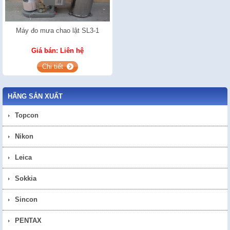
Máy đo mưa chao lật SL3-1
Giá bán: Liên hệ
Chi tiết
HÃNG SẢN XUẤT
Topcon
Nikon
Leica
Sokkia
Sincon
PENTAX