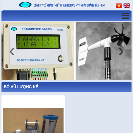
‹
›
BỘ VŨ LƯỢNG KẾ