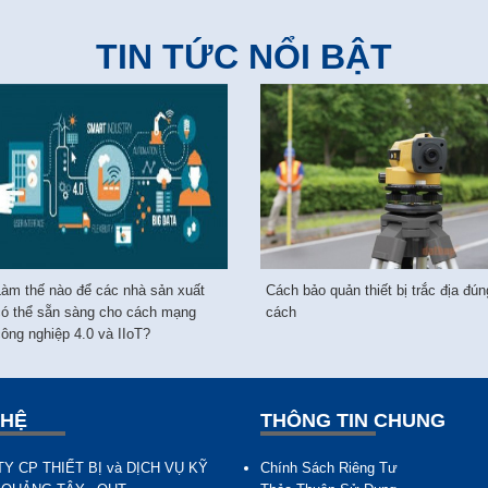
TIN TỨC NỔI BẬT
Làm thế nào để các nhà sản xuất
Cách bảo quản thiết bị trắc địa đún
có thể sẵn sàng cho cách mạng
cách
ông nghiệp 4.0 và IIoT?
 HỆ
THÔNG TIN CHUNG
Y CP THIẾT BỊ và DỊCH VỤ KỸ
Chính Sách Riêng Tư