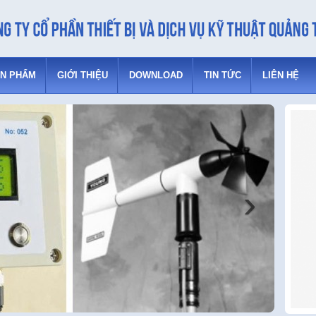
N PHẨM
GIỚI THIỆU
DOWNLOAD
TIN TỨC
LIÊN HỆ
›