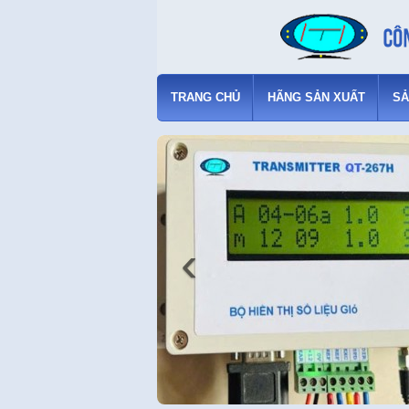
TRANG CHỦ
HÃNG SẢN XUẤT
SẢ
‹