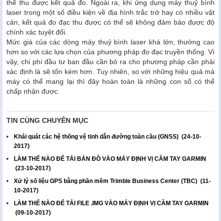
thể thu được kết quả đo. Ngoài ra, khi ứng dụng máy thuỷ bình
laser trong một số điều kiện về địa hình trắc trở hay có nhiều vật
cản, kết quả đo đạc thu được có thể sẽ không đảm bảo được độ
chính xác tuyệt đối.
Mức giá của các dòng máy thuỷ bình laser khá lớn, thường cao
hơn so với các lựa chọn của phương pháp đo đạc truyền thống. Vì
vậy, chi phí đầu tư ban đầu cần bỏ ra cho phương pháp cần phải
xác định là sẽ tốn kém hơn. Tuy nhiên, so với những hiệu quả mà
máy có thể mang lại thì đây hoàn toàn là những con số có thể
chấp nhận được.
TIN CÙNG CHUYÊN MỤC
Khái quát các hệ thống vệ tinh dẫn đường toàn cầu (GNSS)
(24-10-
2017)
LÀM THẾ NÀO ĐỂ TẢI BẢN ĐỒ VÀO MÁY ĐỊNH VỊ CẦM TAY GARMIN
(23-10-2017)
Xử lý số liệu GPS bằng phần mềm Trimble Business Center (TBC)
(11-
10-2017)
LÀM THẾ NÀO ĐỂ TẢI FILE .IMG VÀO MÁY ĐỊNH VỊ CẦM TAY GARMIN
(09-10-2017)