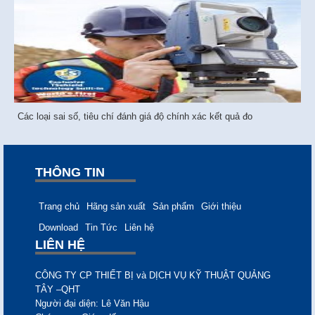
Các loại sai số, tiêu chí đánh giá độ chính xác kết quả đo
THÔNG TIN
Trang chủ
Hãng sản xuất
Sản phẩm
Giới thiệu
Download
Tin Tức
Liên hệ
LIÊN HỆ
CÔNG TY CP THIẾT BỊ và DỊCH VỤ KỸ THUẬT QUẢNG
TÂY –QHT
Người đại diện: Lê Văn
Hậu