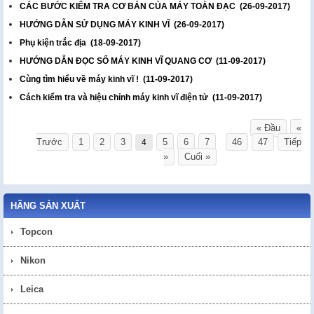
CÁC BƯỚC KIỂM TRA CƠ BẢN CỦA MÁY TOÀN ĐẠC
(26-09-2017)
HƯỚNG DẪN SỬ DỤNG MÁY KINH VĨ
(26-09-2017)
Phụ kiện trắc địa
(18-09-2017)
HƯỚNG DẪN ĐỌC SỐ MÁY KINH VĨ QUANG CƠ
(11-09-2017)
Cùng tìm hiểu về máy kinh vĩ !
(11-09-2017)
Cách kiểm tra và hiệu chỉnh máy kinh vĩ điện tử
(11-09-2017)
« Đầu
«
Trước
1
2
3
5
6
7
46
47
Tiếp
4
...
»
Cuối »
Page 4/47. View 10/461.
HÃNG SẢN XUẤT
Topcon
Nikon
Leica