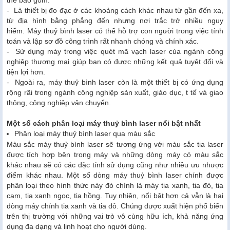
thể bao gồm:
- Là thiết bị đo đạc ở các khoảng cách khác nhau từ gần đến xa,
từ địa hình bằng phẳng đến nhưng nơi trắc trở nhiều nguy
hiểm. Máy thuỷ bình laser có thể hỗ trợ con người trong việc tính
toán và lập sơ đồ công trình rất nhanh chóng và chính xác.
- Sử dụng máy trong việc quét mã vạch laser của ngành công
nghiệp thương mại giúp bạn có được những kết quả tuyệt đối và
tiện lợi hơn.
- Ngoài ra, máy thuỷ bình laser còn là một thiết bị có ứng dụng
rộng rãi trong ngành công nghiệp sản xuất, giáo dục, t tế và giao
thông, công nghiệp vận chuyển.
Một số cách phân loại máy thuỷ bình laser nổi bật nhất
Phân loại máy thuỷ bình laser qua màu sắc
Màu sắc máy thuỷ bình laser sẽ tương ứng với màu sắc tia laser
được tích hợp bên trong máy và những dòng máy có màu sắc
khác nhau sẽ có các đặc tính sử dụng cũng như nhiều ưu nhược
điểm khác nhau. Một số dòng máy thuỷ bình laser chính được
phân loại theo hình thức này đó chính là máy tia xanh, tia đỏ, tia
cam, tia xanh ngọc, tia hồng. Tuy nhiên, nổi bật hơn cả vẫn là hai
dòng máy chính tia xanh và tia đỏ. Chúng được xuất hiện phổ biến
trên thị trường với những vai trò vô cùng hữu ích, khả năng ứng
dụng đa dạng và linh hoạt cho người dùng.