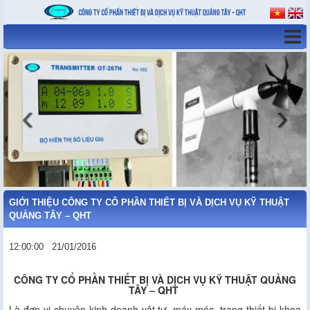
‹
›
GIỚI THIỆU CÔNG TY CỔ PHẦN THIẾT BỊ VÀ DỊCH VỤ KỸ THUẬT
QUẢNG TÂY – QHT
12:00:00
21/01/2016
CÔNG TY CỔ PHẦN THIẾT BỊ VÀ DỊCH VỤ KỸ THUẬT QUẢNG
TÂY – QHT
Là đơn vị chuyên kinh doanh vật tư, máy móc, trang thiết bị khoa