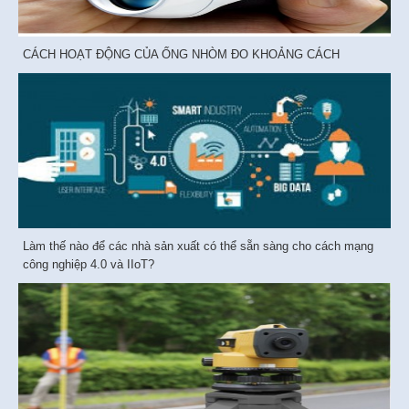
CÁCH HOẠT ĐỘNG CỦA ỐNG NHÒM ĐO KHOẢNG CÁCH
Làm thế nào để các nhà sản xuất có thể sẵn sàng cho cách mạng
công nghiệp 4.0 và IIoT?